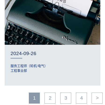
2024-09-26
服务工程师（轮机/电气）
工程事业部
1
2
3
4
>