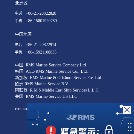
亚洲区
+86-21-20822828
电话：
+86-15801920789
手机：
中国地区
+86-21-20822914
电话：
+86-15921108835
手机：
中国: RMS Marine Service Company Ltd.
韩国: ACE-RMS Marine Service Co., Ltd.
新加坡: RMS Marine & Offshore Service Pte. Ltd.
欧洲:RMS Marine Service B.V.
阿联酋: R M S Middle East Ship Services L.L.C
美国: RMS Marine Service US LLC
customer@rmsmarineservice.com