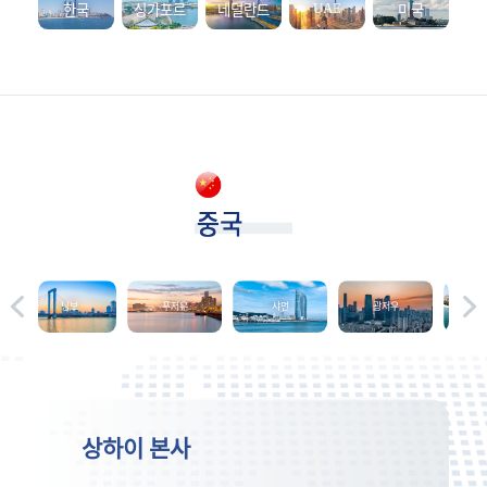
UAE
한국
싱가포르
네덜란드
미국
닝보
푸저우
샤먼
광저우
광시
상하이 본사