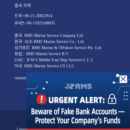
중국 지역
+86-21-20822914
전 화:
+86-15921108835
휴대폰:
중국: RMS Marine Service Company Ltd.
한국: ACE-RMS Marine Service Co., Ltd.
싱가포르: RMS Marine & Offshore Service Pte. Ltd.
유럽：RMS Marine Service B.V.
UAE：R M S Middle East Ship Services L.L.C
미국: RMS Marine Service US LLC
customer@rmsmarineservice.com
법적 고지
Copyright © RMS Marine Service Company Ltd. All Rights Reserved