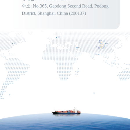
주소: No.365, Gaodong Second Road, Pudong
District, Shanghai, China (200137)
네덜란드
친황다오
다롄
톈진
칭다오
미국
한국
난퉁
상하이
저우산
닝보
푸저우
광시
두바이
샤먼
광저우
선전
해남
싱가포르