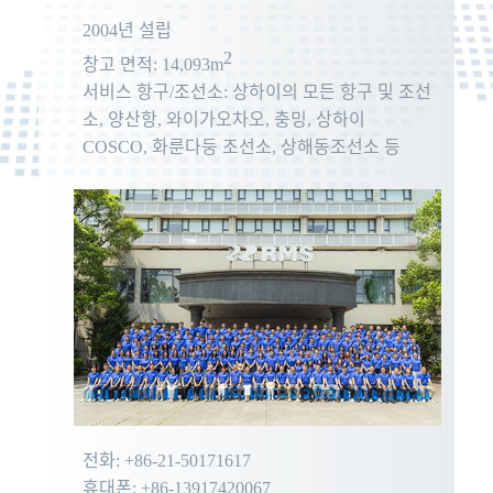
2004년 설립
2
창고 면적: 14,093m
서비스 항구/조선소: 상하이의 모든 항구 및 조선
소, 양산항, 와이가오차오, 충밍, 상하이
COSCO, 화룬다둥 조선소, 상해동조선소 등
전화: +86-21-50171617
휴대폰: +86-13917420067